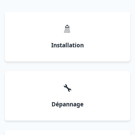
🚿
Installation
🔧
Dépannage