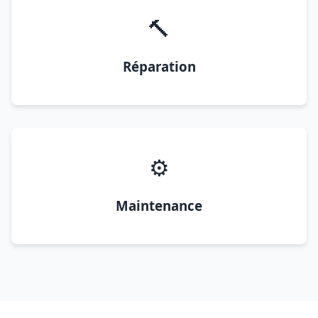
🔨
Réparation
⚙️
Maintenance