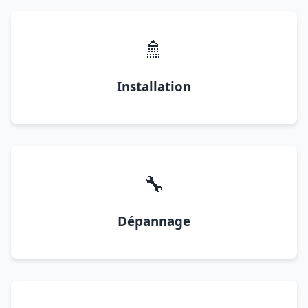
🚿
Installation
🔧
Dépannage