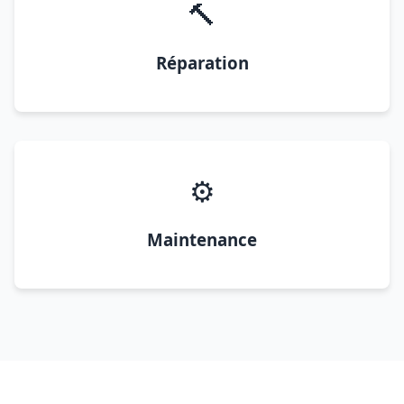
🔨
Réparation
⚙️
Maintenance