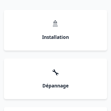
🚿
Installation
🔧
Dépannage