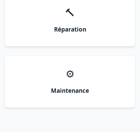
🔨
Réparation
⚙️
Maintenance