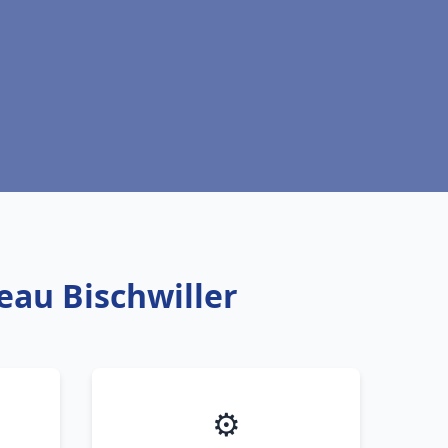
eau Bischwiller
⚙️