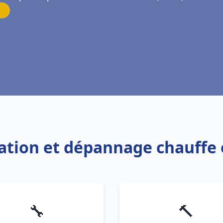
llation et dépannage chauffe 
🔧
🔨