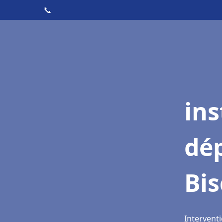
📞
ins
dé
Bis
Interventi