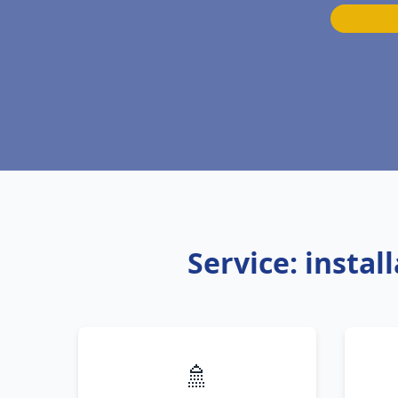
Service: insta
🚿