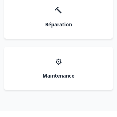
🔨
Réparation
⚙️
Maintenance