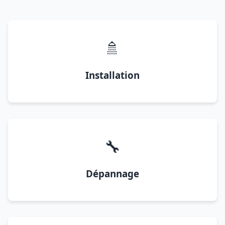
🚿
Installation
🔧
Dépannage