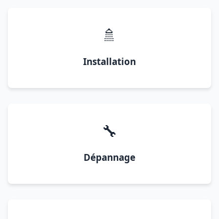
🚿
Installation
🔧
Dépannage