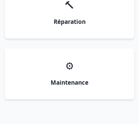
🔨
Réparation
⚙️
Maintenance