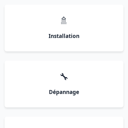
🚿
Installation
🔧
Dépannage