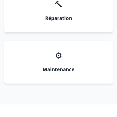
🔨
Réparation
⚙️
Maintenance