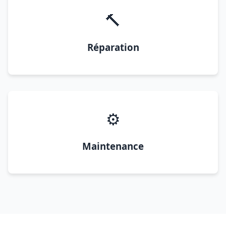
🔨
Réparation
⚙️
Maintenance