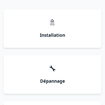
🚿
Installation
🔧
Dépannage