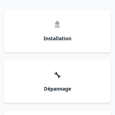
🚿
Installation
🔧
Dépannage