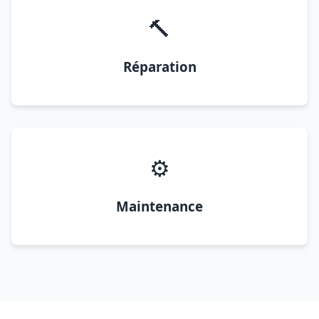
🔨
Réparation
⚙️
Maintenance