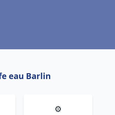
fe eau Barlin
⚙️