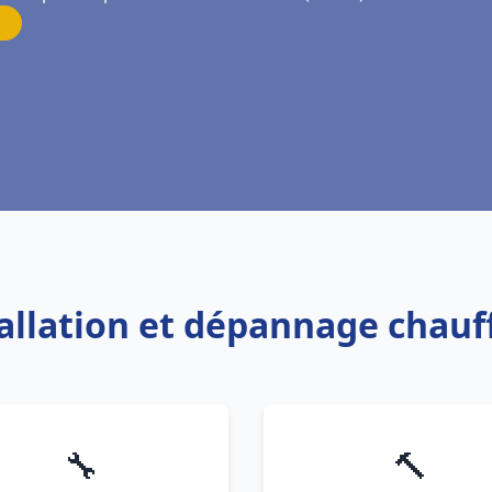
tallation et dépannage chauf
🔧
🔨