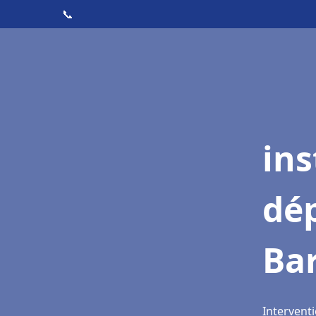
📞
ins
dé
Bar
Interventi