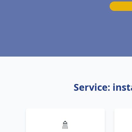
Service: ins
🚿