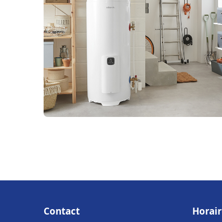
Contact
Horair