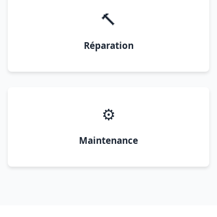
🔨
Réparation
⚙️
Maintenance