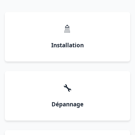
🚿
Installation
🔧
Dépannage