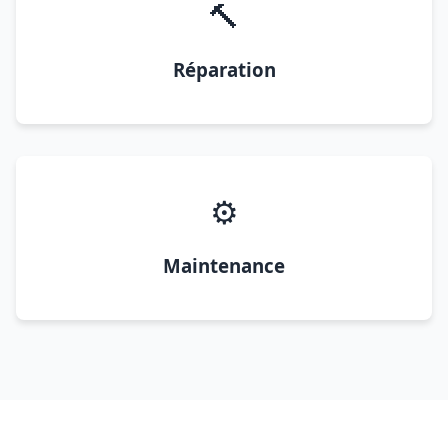
🔨
Réparation
⚙️
Maintenance