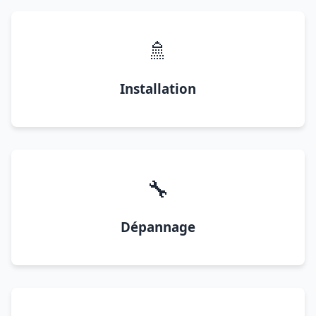
🚿
Installation
🔧
Dépannage