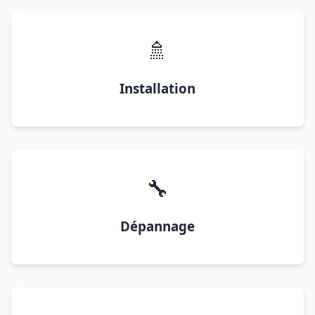
🚿
Installation
🔧
Dépannage