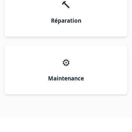
🔨
Réparation
⚙️
Maintenance