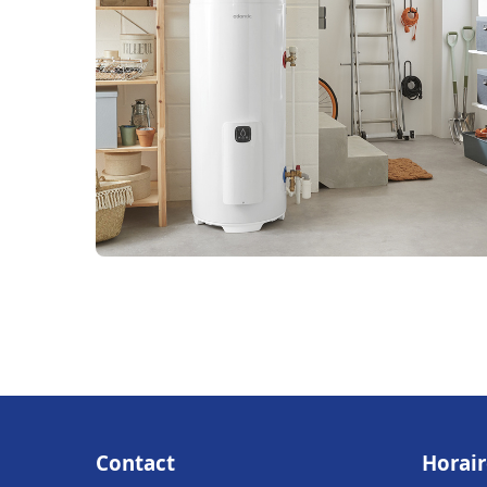
Contact
Horair