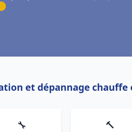
llation et dépannage chauffe
🔧
🔨