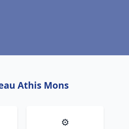
 eau Athis Mons
⚙️