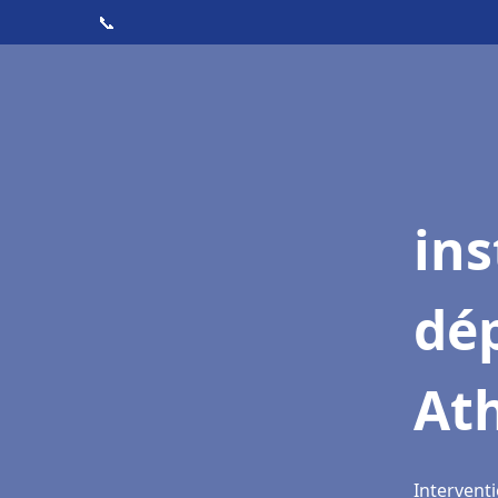
📞
ins
dé
At
Intervent