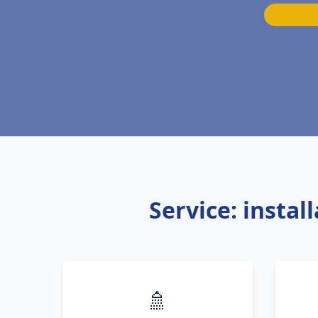
Service: insta
🚿