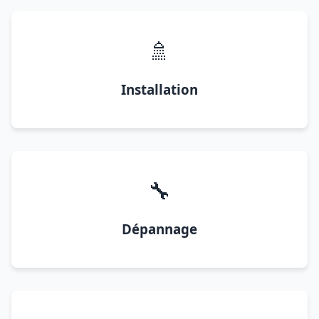
🚿
Installation
🔧
Dépannage