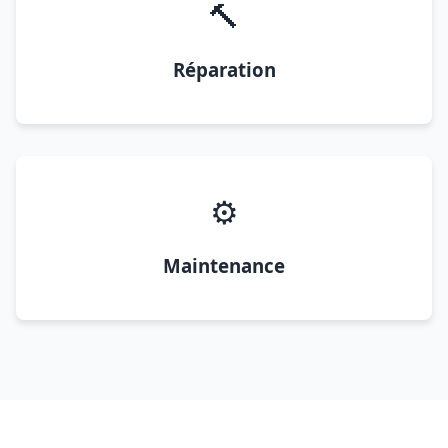
🔨
Réparation
⚙️
Maintenance