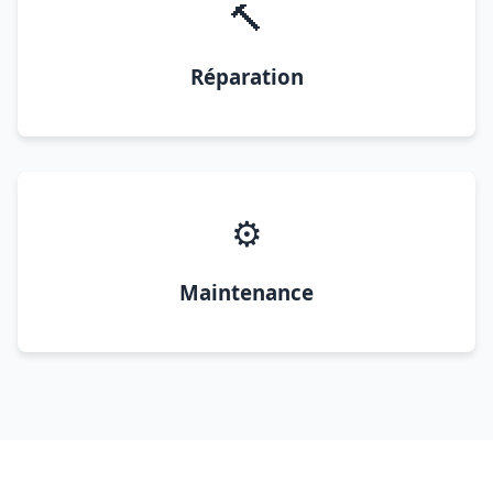
🔨
Réparation
⚙️
Maintenance