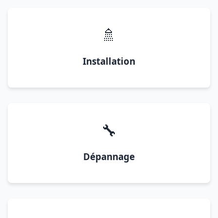
🚿
Installation
🔧
Dépannage