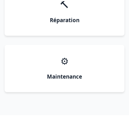
🔨
Réparation
⚙️
Maintenance