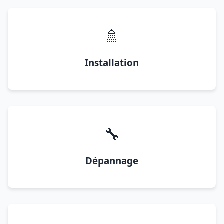
🚿
Installation
🔧
Dépannage