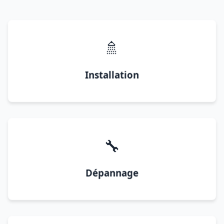
🚿
Installation
🔧
Dépannage