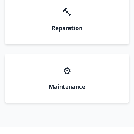
🔨
Réparation
⚙️
Maintenance