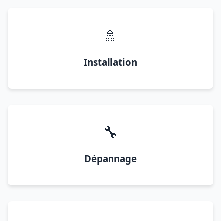
🚿
Installation
🔧
Dépannage