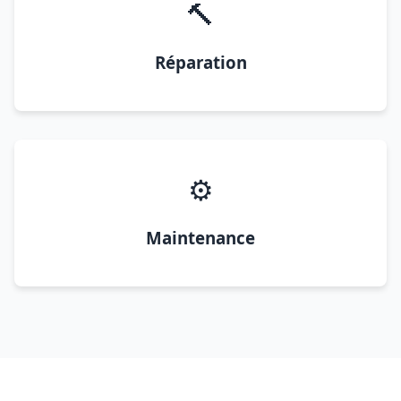
🔨
Réparation
⚙️
Maintenance