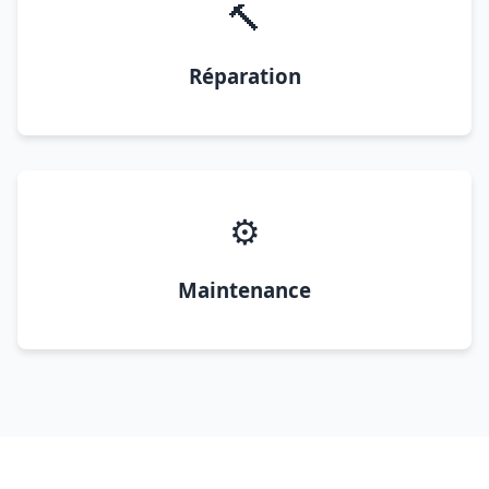
🔨
Réparation
⚙️
Maintenance