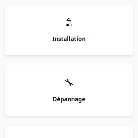
🚿
Installation
🔧
Dépannage