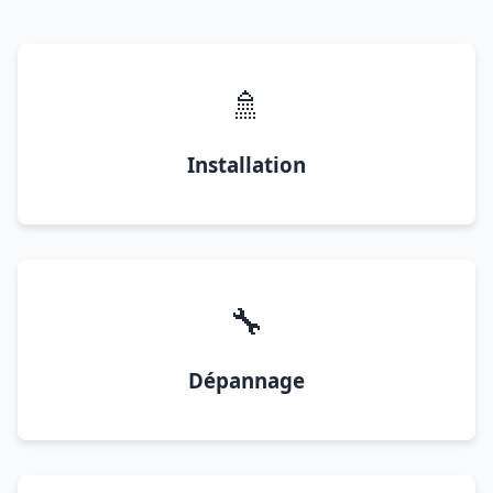
🚿
Installation
🔧
Dépannage