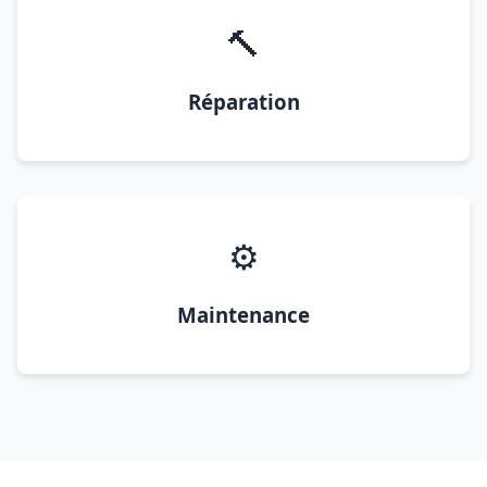
🔨
Réparation
⚙️
Maintenance