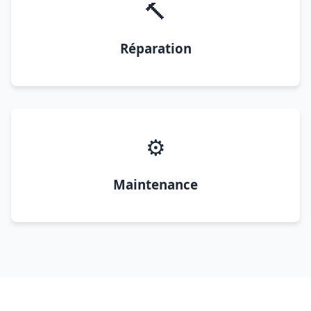
🔨
Réparation
⚙️
Maintenance