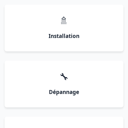
🚿
Installation
🔧
Dépannage