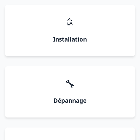
🚿
Installation
🔧
Dépannage