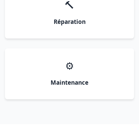
🔨
Réparation
⚙️
Maintenance