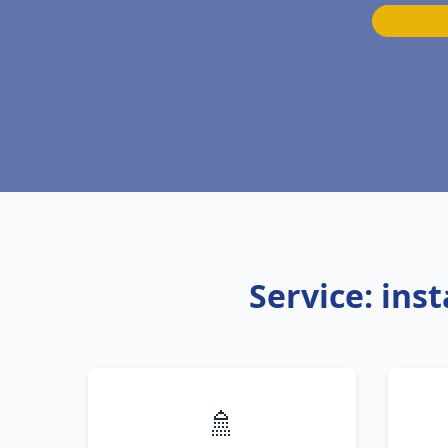
Service: ins
🚿