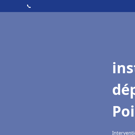
📞
ins
dé
Poi
Interventi