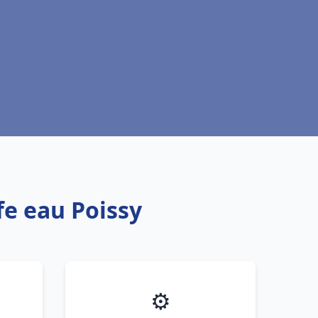
fe eau Poissy
⚙️