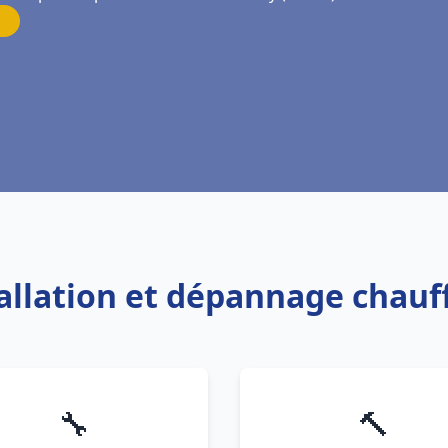
tallation et dépannage chauf
🔧
🔨