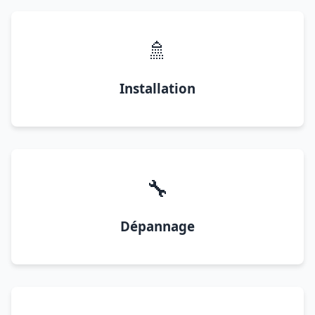
🚿
Installation
🔧
Dépannage