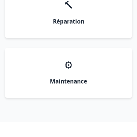
🔨
Réparation
⚙️
Maintenance